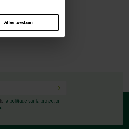
Alles toestaan
 de
la politique sur la protection
ée
.