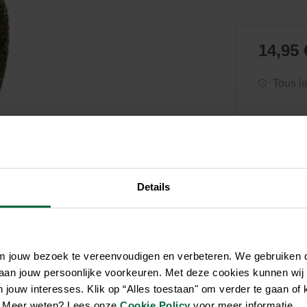
Soin et hygiène
Piscines
Entretien
Aquariums
Filtres & pompes
Filtres & pompes
Accessoires utiles
Détente
14,95 
Tous l
Details
om jouw bezoek te vereenvoudigen en verbeteren. We gebruiken
 aan jouw persoonlijke voorkeuren. Met deze cookies kunnen wij
jouw interesses. Klik op “Alles toestaan" om verder te gaan of 
en. Meer weten? Lees onze
Cookie Policy
voor meer informatie.