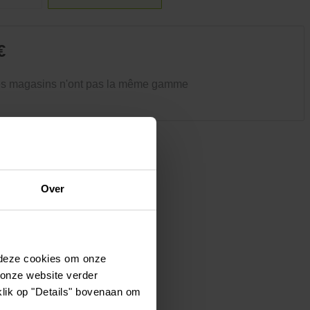
Vêtements et chaussures
Oiseaux et autres habitants du
jardin
€
es magasins n'ont pas la même gamme
Over
 deze cookies om onze
 onze website verder
klik op "Details" bovenaan om