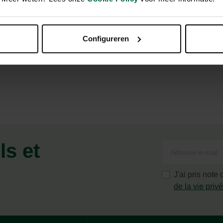
Configureren
ls et
J'ai pris note
de la vie priv