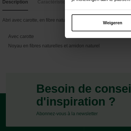
Description
Caractéristiques
Abri avec carotte, en fibre naturelle, 21 × 16 × 30 cm
Weigeren
Avec carotte
Noyau en fibres naturelles et amidon naturel
Besoin de consei
d'inspiration ?
Abonnez-vous à la newsletter