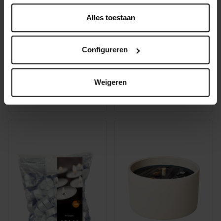
Alles toestaan
Configureren
30 boug. ch-plat 8h
12 Bougies chauffe-plats
parfumées
Weigeren
5,69 €
2,55 €
À partir de
Plusieurs variantes