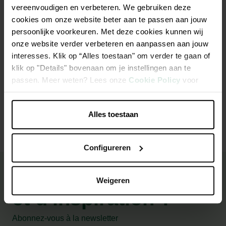
vereenvoudigen en verbeteren. We gebruiken deze
cookies om onze website beter aan te passen aan jouw
persoonlijke voorkeuren. Met deze cookies kunnen wij
onze website verder verbeteren en aanpassen aan jouw
interesses. Klik op “Alles toestaan" om verder te gaan of
klik op "Details" bovenaan om je instellingen aan te
Gonfleur à main Double
passen. Meer weten? Lees onze
Cookie Policy
voor
Quick III 48cm
meer informatie.
13,99 €
Alles toestaan
Configureren
Besoin de conseils
Weigeren
et d'inspiration ?
Abonnez-vous à la newsletter