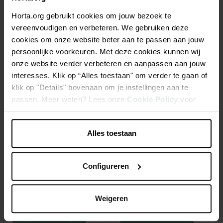
3,00 €
2,95 €
Horta.org gebruikt cookies om jouw bezoek te
Rapport qualité/prix
Rapport qualité/prix
vereenvoudigen en verbeteren. We gebruiken deze
cookies om onze website beter aan te passen aan jouw
persoonlijke voorkeuren. Met deze cookies kunnen wij
onze website verder verbeteren en aanpassen aan jouw
interesses. Klik op “Alles toestaan" om verder te gaan of
klik op "Details" bovenaan om je instellingen aan te
passen. Meer weten? Lees onze
Cookie Policy
voor
meer informatie.
Alles toestaan
Configureren
Pillow biscuit chicken 100g
Small fish for cat 50g
Weigeren
2,95 €
4,95 €
Rapport qualité/prix
Rapport qualité/prix