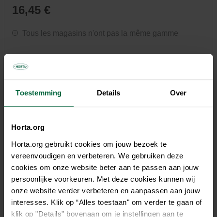
16,45 €
Tous les magasins n'ont pas la même gamme
Toestemming
Details
Over
Description
Substral Engrais pour Plantes Fleuries et Géraniums à base
Horta.org
d'une nouvelle formule Humifirst, des acides humiques et
Horta.org gebruikt cookies om jouw bezoek te
fulviques naturels qui fornissent à vos plantes tous les
vereenvoudigen en verbeteren. We gebruiken deze
nutriments et oligo-éléments pertinents qui permet une
cookies om onze website beter aan te passen aan jouw
absorption compète et rapide de l'engrais. Substral Engrais
persoonlijke voorkeuren. Met deze cookies kunnen wij
pour Plantes Fleuries et Géraniums contient tous les
onze website verder verbeteren en aanpassen aan jouw
éléments nutritifs nécessaires pour renforcer la résistance
interesses. Klik op “Alles toestaan" om verder te gaan of
naturelle de la plante. Résultat? Des plantes magnifiques
klik op "Details" bovenaan om je instellingen aan te
dans le jardin et sur la terrasse. L'engrais Substral garantit