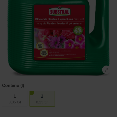
Contenu (l)
1
2
9,95 €/l
8,23 €/l