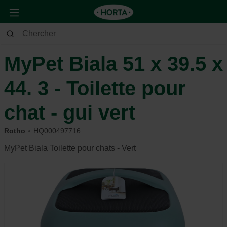
Animaux
Chat
Soin et hygiène
MyPet Biala 51 x 39.5 x
44. 3 - Toilette pour
chat - gui vert
Rotho
HQ000497716
MyPet Biala Toilette pour chats - Vert