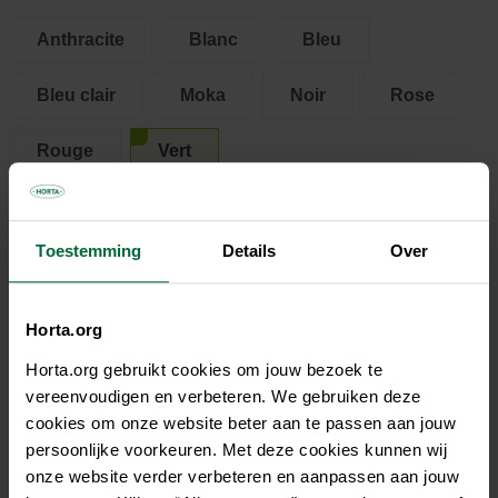
Anthracite
Blanc
Bleu
Bleu clair
Moka
Noir
Rose
Rouge
Vert
35,95 €
Toestemming
Details
Over
Tous les magasins n'ont pas la même gamme
Horta.org
Horta.org gebruikt cookies om jouw bezoek te
vereenvoudigen en verbeteren. We gebruiken deze
cookies om onze website beter aan te passen aan jouw
Description
persoonlijke voorkeuren. Met deze cookies kunnen wij
onze website verder verbeteren en aanpassen aan jouw
Wil je een design kattenbak die zich niet hoeft te verstoppen