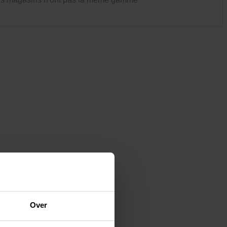
Vêtements et chaussures
Oiseaux et autres habitants du
jardin
Over