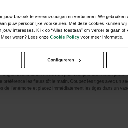
om jouw bezoek te vereenvoudigen en verbeteren. We gebruiken
es dans un mélange de couleurs vives. Cette variété s'install
 aan jouw persoonlijke voorkeuren. Met deze cookies kunnen wij
lente fleur coupée et peut être joliment combinée avec d'autres b
jouw interesses. Klik op “Alles toestaan" om verder te gaan of 
 tiède pendant quelques heures avant de les planter. Une bonn
en. Meer weten? Lees onze
Cookie Policy
voor meer informatie.
profondeur et à environ 7 cm de distance (5 cm en pot). Choisisse
oussent bien dans un sol fertile et riche en humus. L'anémone 
ère. Arrosez régulièrement cette Anémone, car la terre autour d
Configureren
 fanées de l’anémone vous favoriserez la refloraison. L'Anémon
s le premier gel nocturne et les hiverner à l’abri du gel. Les fl
 rangée d'anémones ne devrait pas manquer dans votre jardin d
 préférence les fleurs tôt le matin. Coupez les tiges avec un sé
eures de l'anémone et placez immédiatement les tiges dans un vas