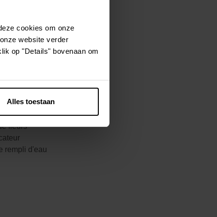
 deze cookies om onze
e sans problème
 onze website verder
ulbes d'été.
klik op "Details" bovenaan om
e période de
z un endroit
'De Caen'
es tubercules
Alles toestaan
e coronaria est
eurs
e fleurs
cateur
e rempli d'eau