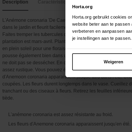
Description
Caractéristiques
Horta.org
Horta.org gebruikt cookies 
L'Anémone coronaria 'De Caen' surprend avec ses fleurs simpl
website beter aan te passen
dans le jardin et fleurit facilement. C'est également une excel
verbeteren en aanpassen aan 
Faites tremper les tubercules de cette Anémone dans de l'eau
je instellingen aan te pass
plantation est mars-avril. Plantez les tubercules à 5-7 cm de 
en plein soleil pour une floraison abondante. Les anémones p
pousse également bien dans un joli pot de fleur ou une jardini
Weigeren
ne doit pas se dessécher. En coupant régulièrement les fleurs
assez rustique. Vous pouvez également déterrer les plantes aprè
d'Anemoon coronaria apparaissent jusque tard dans l'été. Une
coupées. Les fleurs durent longtemps dans le vase. Cueillez de
tranchant ou des ciseaux à fleurs. Retirez les feuilles inféri
tiède.
L'anémone coronaria est assez résistante au froid.
Les fleurs d'Anemone coronaria apparaissent jusqu'en été.