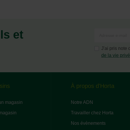
ls et
J'ai pris note
de la vie priv
sins
À propos d'Horta
un magasin
Notre ADN
 magasin
Travailler chez Horta
Nos évènements