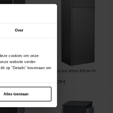
Over
 deze cookies om onze
 onze website verder
klik op "Details" bovenaan om
ettres Palma Parcel
Boîtes aux lettres 800 An Rr
420,75 €
Alles toestaan