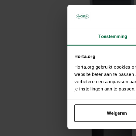
Toestemming
Horta.org
Horta.org gebruikt cookies 
website beter aan te passen
verbeteren en aanpassen aan 
Boîtes aux lettres Bologna P
je instellingen aan te pass
712,80 €
Weigeren