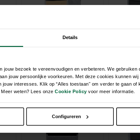
Details
om jouw bezoek te vereenvoudigen en verbeteren. We gebruiken
 aan jouw persoonlijke voorkeuren. Met deze cookies kunnen wij
jouw interesses. Klik op “Alles toestaan" om verder te gaan of 
arcel
Boîtes aux lettres Lhotse
Boîtes aux l
en. Meer weten? Lees onze
Cookie Policy
voor meer informatie.
Woodlook
418,00 €
722,70 €
Configureren