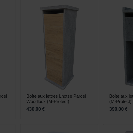
Soin et hygiène
Piscines
Entretien
Aquariums
Filtres & pompes
Filtres & pompes
Accessoires utiles
Détente
rcel
Boîte aux lettres Lhotse Parcel
Boîte aux le
Woodlook (M-Protect)
(M-Protect)
430,00 €
390,00 €