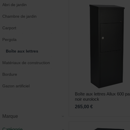
Parasols & toiles d'ombrage
Cages et volières
Abri de jardin
Autres habitants du jardin
Abri de jardin
Pots de fleurs et jardinières
Jouer
Chambre de jardin
Chambre de jardin
Chauffage
Accessoires utiles
Carport
Éclairage du jardin
Pergola
Carport
Décoration
Boîte aux lettres
Jeux de jardin
Matériaux de construction
Pergola
Bordure
Boîte aux lettres
Gazon artificiel
Matériaux de construction
Bordure
Gazon artificiel
Boîte aux lettres Allux 600 pa
noir eurolock
265,00 €
Marque
Catégorie