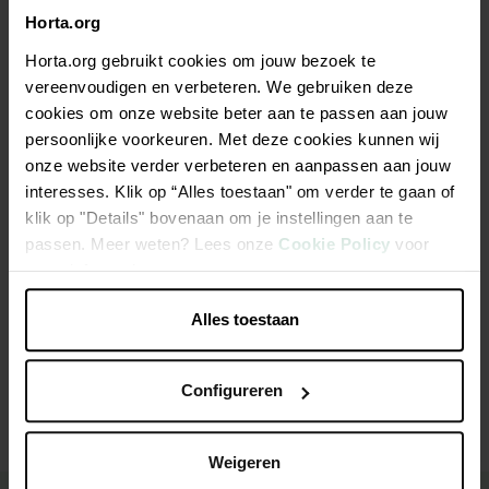
Horta.org
Description
Horta.org gebruikt cookies om jouw bezoek te
vereenvoudigen en verbeteren. We gebruiken deze
Agrafes métalliques pour fixation au sol - Ø3 mm - H14 x 3
cookies om onze website beter aan te passen aan jouw
cm - 10 x
persoonlijke voorkeuren. Met deze cookies kunnen wij
onze website verder verbeteren en aanpassen aan jouw
Acier galvanisé
interesses. Klik op “Alles toestaan" om verder te gaan of
Facile à utiliser
klik op "Details" bovenaan om je instellingen aan te
passen. Meer weten? Lees onze
Cookie Policy
voor
Utilisation polyvalente pour montage dans le sol
meer informatie.
Alles toestaan
Caractéristiques
Configureren
Weigeren