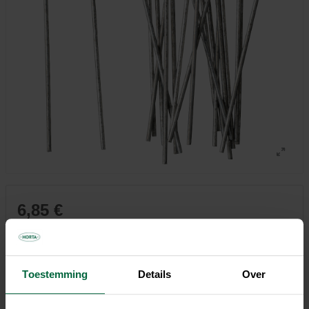
6,85 €
Tous les magasins n'ont pas la même gamme
Toestemming
Details
Over