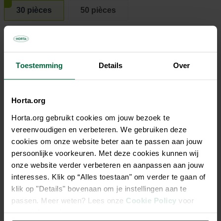
30 pièces
50 pièces
10,95 €
Toestemming
Details
Over
Tous les magasins n'ont pas la même gamme
Horta.org
Horta.org gebruikt cookies om jouw bezoek te
vereenvoudigen en verbeteren. We gebruiken deze
Description
cookies om onze website beter aan te passen aan jouw
persoonlijke voorkeuren. Met deze cookies kunnen wij
Avec ces tapis super absorbants, vous pouvez apprendre
onze website verder verbeteren en aanpassen aan jouw
parfaitement à votre chiot où il doit faire ses besoins. Ils sont
interesses. Klik op “Alles toestaan" om verder te gaan of
également très pratiques pour un chien plus âgé, par
klik op "Details" bovenaan om je instellingen aan te
exemple malade ou souffrant d’incontinence. Les tapis sont
passen. Meer weten? Lees onze
Cookie Policy
voor
composés de cinq couches, sont étanches, sèchent
meer informatie.