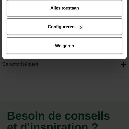
rapidement et n’émettent aucune odeur. Ces tapis aident
Alles toestaan
votre chien à devenir rapidement propre.
Alèses super absorbants à 5 couches
Configureren
Étanches et à séchage rapide
Sans odeur pour un environnement frais
Weigeren
Caractéristiques
Besoin de conseils
et d'inspiration ?