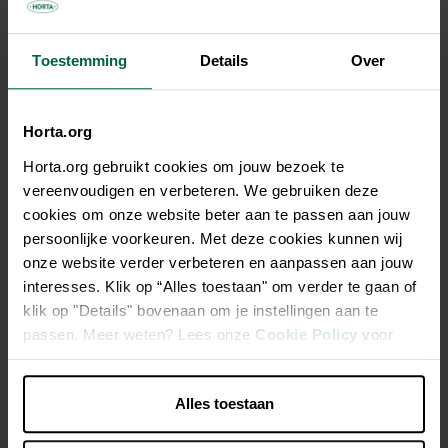
Gris foncé
Toestemming
Details
Over
56,95 €
Horta.org
Tous les magasins n'ont pas la même gamme
Horta.org gebruikt cookies om jouw bezoek te
vereenvoudigen en verbeteren. We gebruiken deze
cookies om onze website beter aan te passen aan jouw
persoonlijke voorkeuren. Met deze cookies kunnen wij
onze website verder verbeteren en aanpassen aan jouw
Description
interesses. Klik op “Alles toestaan" om verder te gaan of
klik op "Details" bovenaan om je instellingen aan te
Ecopots Amsterdam 40 Dark Grey
passen. Meer weten? Lees onze
Cookie Policy
voor
meer informatie.
Finition à la main
Alles toestaan
Durable et solide