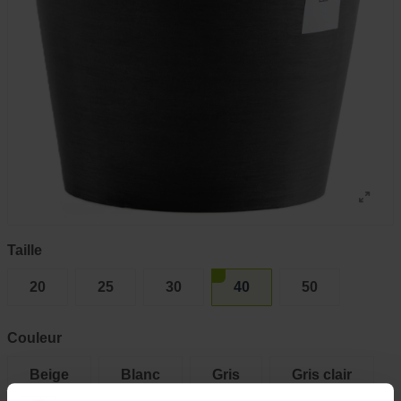
Taille
20
25
30
40
50
Couleur
Beige
Blanc
Gris
Gris clair