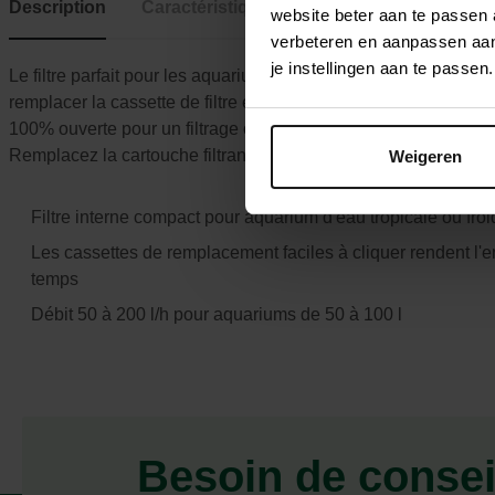
Description
Caractéristiques
website beter aan te passen
verbeteren en aanpassen aan 
je instellingen aan te pass
Le filtre parfait pour les aquariums tropicaux et d'eau froide. L
remplacer la cassette de filtre en un rien de temps. La cartouc
100% ouverte pour un filtrage optimal et de charbon actif qui él
Remplacez la cartouche filtrante une fois par mois pour des p
Weigeren
Filtre interne compact pour aquarium d'eau tropicale ou froi
Les cassettes de remplacement faciles à cliquer rendent l'ent
temps
Débit 50 à 200 l/h pour aquariums de 50 à 100 l
Besoin de consei