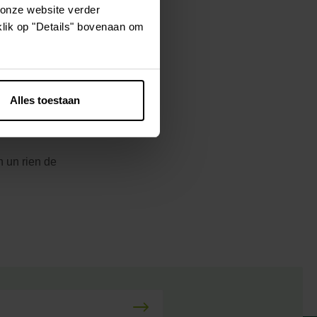
 onze website verder
klik op "Details" bovenaan om
 pouvez
 une structure
s de l'eau.
Alles toestaan
n un rien de