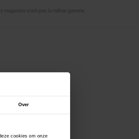
Vêtements et chaussures
es magasins n'ont pas la même gamme
Oiseaux et autres habitants du
jardin
Over
 deze cookies om onze