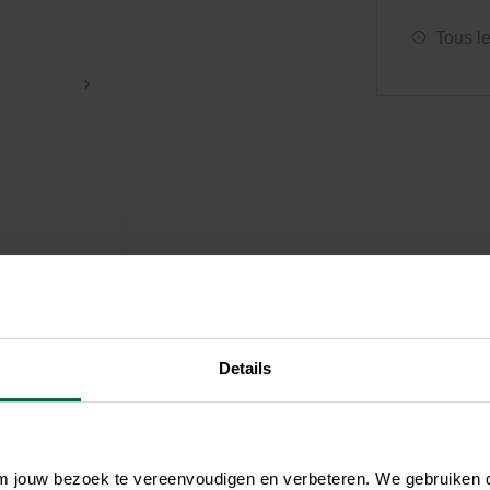
Soin et hygiène
Piscines
Entretien
Aquariums
Filtres & pompes
Filtres & pompes
Tous l
Accessoires utiles
Détente
Details
om jouw bezoek te vereenvoudigen en verbeteren. We gebruiken