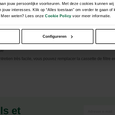
 aan jouw persoonlijke voorkeuren. Met deze cookies kunnen wij
jouw interesses. Klik op “Alles toestaan" om verder te gaan of 
en. Meer weten? Lees onze
Cookie Policy
voor meer informatie.
e système de clic Easy Clean facilite le nettoyage du filtre, vous
he filtrante à double action se compose de mousse filtrante avec
imine la saleté organique, les produits chimiques et les colorant
erformances optimales.
Configureren
de
retien très facile, vous pouvez remplacer la cassette de filtre e
ls et