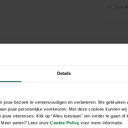
Soin et hygiène
Piscines
Entretien
Tous l
Aquariums
Filtres & pompes
Filtres & pompes
Accessoires utiles
Détente
Details
om jouw bezoek te vereenvoudigen en verbeteren. We gebruiken
 aan jouw persoonlijke voorkeuren. Met deze cookies kunnen wij
jouw interesses. Klik op “Alles toestaan" om verder te gaan of 
en. Meer weten? Lees onze
Cookie Policy
voor meer informatie.