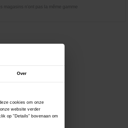
Vêtements et chaussures
es magasins n'ont pas la même gamme
Oiseaux et autres habitants du
jardin
Over
 deze cookies om onze
 onze website verder
klik op "Details" bovenaan om