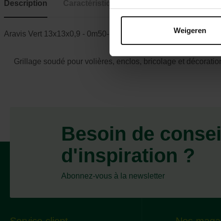
Description
Caractéristiques
Weigeren
Aravis Vert 13x13x0,9 - 0m50- 10ml
Grillage soudé pour volières, enclos, bricolage et décoratio
Besoin de consei
d'inspiration ?
Abonnez-vous à la newsletter