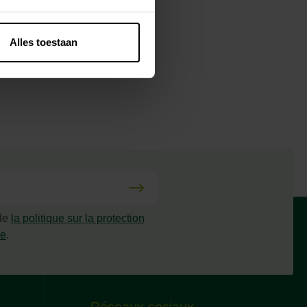
Alles toestaan
 de
la politique sur la protection
ée
.