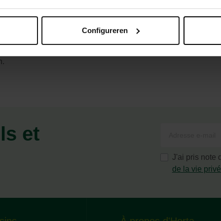
Configureren
n.
ls et
J'ai pris note
de la vie priv