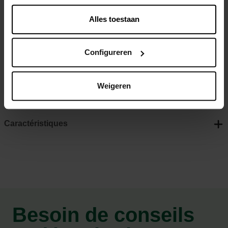
seul chat rebelle et plein d’énergie.
Alles toestaan
Idéal pour tous les chats, surtout les chats rebelles et
aventureux
Configureren
Avec panier suspendu, niche pour chat et grand panier
lounge
Weigeren
Facilement accessible grâce aux plateaux
Caractéristiques
Besoin de conseils