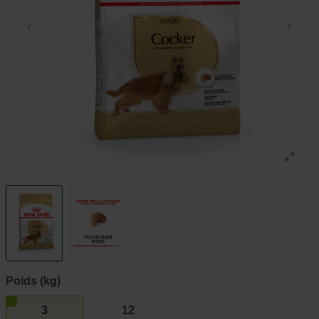
Poids (kg)
3
12