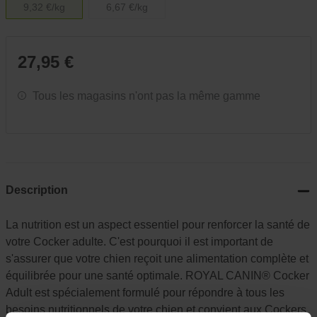
9,32 €/kg
6,67 €/kg
27,95 €
Tous les magasins n'ont pas la même gamme
Description
La nutrition est un aspect essentiel pour renforcer la santé de
votre Cocker adulte. C'est pourquoi il est important de
s'assurer que votre chien reçoit une alimentation complète et
équilibrée pour une santé optimale. ROYAL CANIN® Cocker
Adult est spécialement formulé pour répondre à tous les
besoins nutritionnels de votre chien et convient aux Cockers