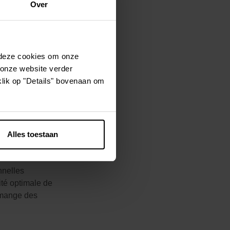
Over
tielle. Afin de
OYAL CANIN®
 deze cookies om onze
onvient aux
 onze website verder
 Golden
klik op "Details" bovenaan om
nsi que de
r, favorise la
urine,
iever Adult
és qui ont
Alles toestaan
OYAL CANIN®
s aux
nnelles
ité optimale de
n mange des