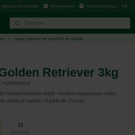
Astuces et conseils
Évènements
Contactez-nous
FR
ins
Large gamme
de produits de qualité
Arrosage
Cheval
Carburant
Barbecue
Moutons, chèvres, cerfs et
cochons
Tuyaux et arroseurs
Alimentation et récompense
Pellets de bois
Barbecues au charbon de bois
Alimentation et récompense
Connecteurs et raccords
Soin et hygiène
Barbecues à gaz
olden Retriever 3kg
Soin et hygiène
Pompes
Matériau étable
Barbecues électriques
Matériau étable
Systèmes intelligents
Accessoires utiles
Plancha
HQ000016008
Accessoires utiles
Tonneaux de pluie
Clôture
Carburant
Clôture
Arrosoirs
Équipement
Aromatisant
Golden Retriever Adult - Aliment complet pour chien
Accessoires
er adulte et mature - À partir de 15 mois.
Entretien
Autres
12
Lutte contre les parasites
6,58 €/kg