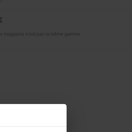
Vêtements et chaussures
Oiseaux et autres habitants du
jardin
€
es magasins n'ont pas la même gamme