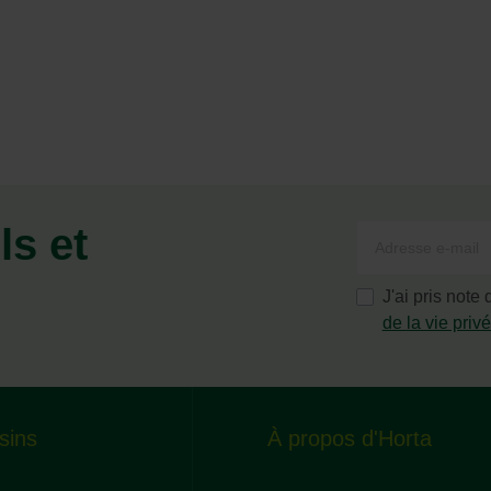
ls et
J'ai pris note
de la vie priv
sins
À propos d'Horta