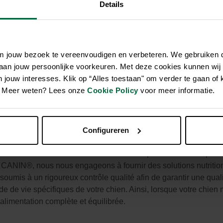
Details
iture que vous choisissez pour votre Golden Retriever est essen
tion complète, équilibrée et riche en nutriments bénéfiques. R
om jouw bezoek te vereenvoudigen en verbeteren. We gebruiken
 à tous les besoins de votre chien Golden Retriever adulte et c
 aan jouw persoonlijke voorkeuren. Met deze cookies kunnen wij
ut aider à préserver la beauté du pelage long et épais de votre
jouw interesses. Klik op “Alles toestaan" om verder te gaan of 
lt contient des acides gras oméga-3, dont l'EPA et le DHA, ai
en. Meer weten? Lees onze
Cookie Policy
voor meer informatie.
 renforcement de la fonction de "barrière" cutanée qui, à son tou
NIN® Golden Retriever Adult, enrichie en acides gras et en ta
âce à sa teneur adaptée en calories, ROYAL CANIN® Golden Retr
, ce qui est particulièrement important pour les chiens stérilis
Configureren
re baisse de leur niveau d'activité. De plus, les croquettes R
 Retriever. Leur forme et leur taille sont spécialement adaptée
 CANIN®, nous nous engageons à fournir des solutions nutritio
oumis à un rigoureux contrôle qualité afin de garantir une qual
de de vie spécifiques de votre chien. Ainsi, lorsque votre chie
limentation complète et équilibrée.