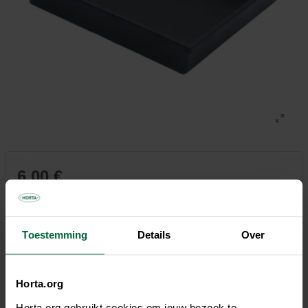
6,00 €
Tous les magasins n'ont pas la même gamme
Toestemming
Details
Over
Horta.org
Description
Horta.org gebruikt cookies om jouw bezoek te