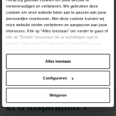
vereenvoudigen en verbeteren. We gebruiken deze
Bacs de semis 44x40x8cm
cookies om onze website beter aan te passen aan jouw
persoonlijke voorkeuren. Met deze cookies kunnen wij
Ce bac à semis pratique s'adapte parfaitement aux cadres
onze website verder verbeteren en aanpassen aan jouw
des tables de culture Filclair.
interesses. Klik op “Alles toestaan" om verder te gaan of
klik op "Details" bovenaan om je instellingen aan te
passen. Meer weten? Lees onze
Cookie Policy
voor
meer informatie.
Caractéristiques
Alles toestaan
Configureren
Besoin de conseils
Weigeren
et d'inspiration ?