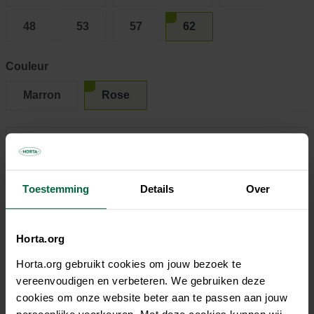
48
53
57
62
Couleur
Marron
Rose
14,45 €
Tous les magasins n'ont pas la même gamme
Toestemming
Details
Over
Horta.org
Horta.org gebruikt cookies om jouw bezoek te
Description
vereenvoudigen en verbeteren. We gebruiken deze
cookies om onze website beter aan te passen aan jouw
Le collier de chien Beeztees Balacron Ax donne à votre