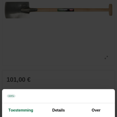
101,00 €
Tous les magasins n'ont pas la même gamme
Toestemming
Details
Over