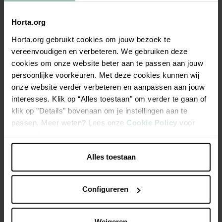
Description
Horta.org
Horta.org gebruikt cookies om jouw bezoek te
Bêche de jardin d'acier de haute teneur avec manche en
vereenvoudigen en verbeteren. We gebruiken deze
frêne. Dimensions Lame: 28x18cm. Manche T. Longueur
cookies om onze website beter aan te passen aan jouw
manche: 90cm. Finissage lame: polie
persoonlijke voorkeuren. Met deze cookies kunnen wij
onze website verder verbeteren en aanpassen aan jouw
Pour bêcher la terre, planter, travaux de terrassement
interesses. Klik op “Alles toestaan" om verder te gaan of
généraux,…
klik op "Details" bovenaan om je instellingen aan te
Lame extra trempée
passen. Meer weten? Lees onze
Cookie Policy
voor
meer informatie.
Tranchant affuté
Alles toestaan
Caractéristiques
Configureren
Weigeren