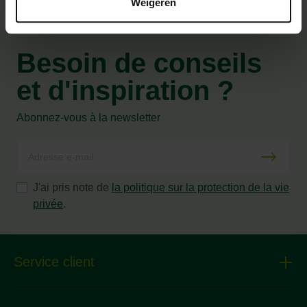
Weigeren
Besoin de conseils
et d'inspiration ?
Abonnez-vous à la newsletter
J'ai pris note de
la politique sur la protection de la vie
privée
.
Service client