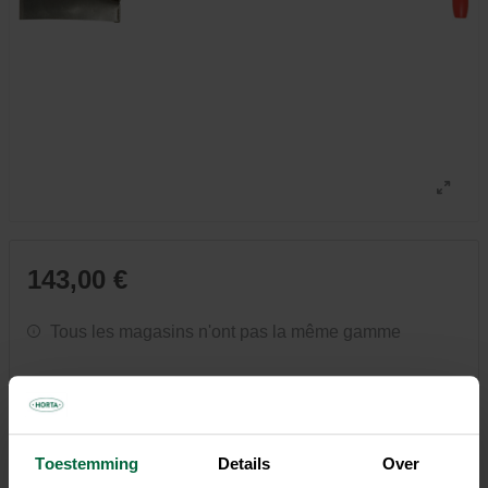
143,00 €
Tous les magasins n'ont pas la même gamme
Toestemming
Details
Over
Description