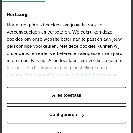
Bêche de jardin d'acier de haute teneur avec un manche
Horta.org
avec un nuyau en fibre de verre (5x plus résistant que le
Horta.org gebruikt cookies om jouw bezoek te
bois). Dimensions Lame: 32x16cm. Manche T. Longueur
vereenvoudigen en verbeteren. We gebruiken deze
manche: 95cm. Finissage lame: polie
cookies om onze website beter aan te passen aan jouw
persoonlijke voorkeuren. Met deze cookies kunnen wij
Pour bêcher la terre, planter, travaux de terrassement
onze website verder verbeteren en aanpassen aan jouw
généraux,…
interesses. Klik op “Alles toestaan" om verder te gaan of
Lame extra trempée
klik op "Details" bovenaan om je instellingen aan te
passen. Meer weten? Lees onze
Cookie Policy
voor
Tranchant affuté
meer informatie.
Avec pieds
Alles toestaan
Caractéristiques
Configureren