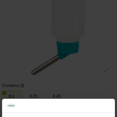
Contenu (l)
0.1
0.25
0.45