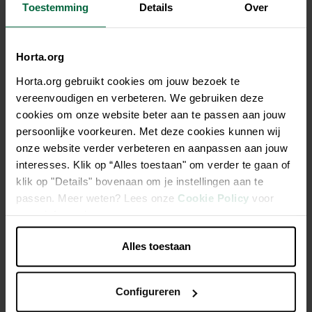
1,95 €
Toestemming
Details
Over
Tous les magasins n'ont pas la même gamme
Horta.org
Horta.org gebruikt cookies om jouw bezoek te
vereenvoudigen en verbeteren. We gebruiken deze
cookies om onze website beter aan te passen aan jouw
Description
persoonlijke voorkeuren. Met deze cookies kunnen wij
onze website verder verbeteren en aanpassen aan jouw
Biberon avec support métal, en plastique, 100 ml
interesses. Klik op “Alles toestaan" om verder te gaan of
klik op "Details" bovenaan om je instellingen aan te
passen. Meer weten? Lees onze
Cookie Policy
voor
Avec support en métal et fermeture à billes
meer informatie.
Tube à boire en acier inoxydable
Diverses couleurs
Alles toestaan
Configureren
Caractéristiques