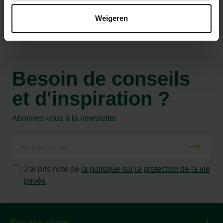
Weigeren
Besoin de conseils
et d'inspiration ?
Abonnez-vous à la newsletter
J'ai pris note de
la politique sur la protection de la vie
privée
.