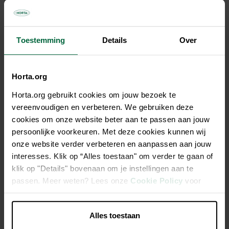
Tous les magasins n'ont pas la même gamme
Toestemming
Details
Over
Horta.org
Description
Horta.org gebruikt cookies om jouw bezoek te
vereenvoudigen en verbeteren. We gebruiken deze
Nos Bonbons sont parfaits pour apprendre plein de
cookies om onze website beter aan te passen aan jouw
nouvelles choses à votre chien : rattraper sa balle, vous
persoonlijke voorkeuren. Met deze cookies kunnen wij
rapporter vos chaussons préférés ou se détendre à vos
onze website verder verbeteren en aanpassen aan jouw
côtés. Avec cette recette sans céréales, faible en calories et
interesses. Klik op “Alles toestaan" om verder te gaan of
riche en poulet frais, vous offrirez encore plus de moments
klik op "Details" bovenaan om je instellingen aan te
de bonheur à votre compagnon. Est-ce qu'on peut entendre
passen. Meer weten? Lees onze
Cookie Policy
voor
un max de ouafs ?
meer informatie.
Alles toestaan
Faible en calories