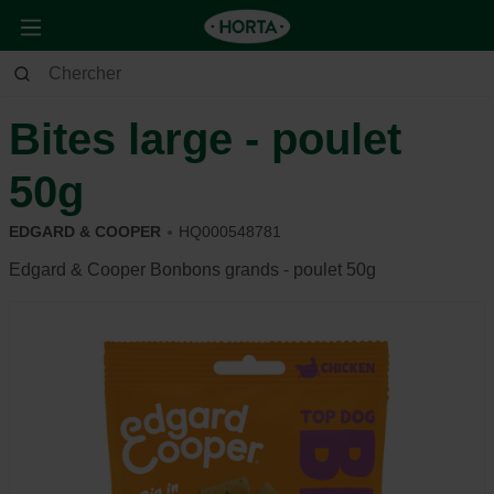
Animaux
Chien
Alimentation et récompense
Bites large - poulet
50g
EDGARD & COOPER
HQ000548781
Edgard & Cooper Bonbons grands - poulet 50g