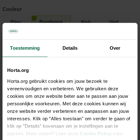
Couleur
Bleu
Bordeaux
Noir
Vert
60,80 €
Toestemming
Details
Over
Tous les magasins n'ont pas la même gamme
Horta.org
Horta.org gebruikt cookies om jouw bezoek te
vereenvoudigen en verbeteren. We gebruiken deze
cookies om onze website beter aan te passen aan jouw
persoonlijke voorkeuren. Met deze cookies kunnen wij
Description
onze website verder verbeteren en aanpassen aan jouw
interesses. Klik op “Alles toestaan" om verder te gaan of
Une véritable botte d'hiver, idéale pour les activités de plein
klik op "Details" bovenaan om je instellingen aan te
air où garder les pieds au chaud jusqu'à -15 °C. Elle est
passen. Meer weten? Lees onze
Cookie Policy
voor
dotée d'une doublure synthétique et d'une semelle crantée