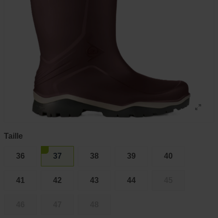
Taille
36
37
38
39
40
41
42
43
44
45
46
47
48