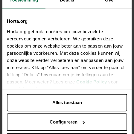
9,95 €
Rapport qualité/prix
Tous les magasins n'ont pas la même gamme
Horta.org
Horta.org gebruikt cookies om jouw bezoek te
vereenvoudigen en verbeteren. We gebruiken deze
cookies om onze website beter aan te passen aan jouw
persoonlijke voorkeuren. Met deze cookies kunnen wij
Description
onze website verder verbeteren en aanpassen aan jouw
interesses. Klik op “Alles toestaan" om verder te gaan of
Bois de cerf medium 50-74g
klik op "Details" bovenaan om je instellingen aan te
passen. Meer weten? Lees onze
Cookie Policy
voor
meer informatie.
Friandise à mâcher naturelle et durable
Contre la plaque dentaire
Alles toestaan
Caractéristiques
Configureren