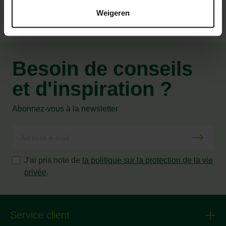
Weigeren
Besoin de conseils
et d'inspiration ?
Abonnez-vous à la newsletter
J'ai pris note de
la politique sur la protection de la vie
privée
.
Service client