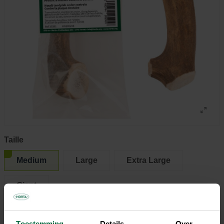
Taille
Medium
Large
Extra Large
Giant
Toestemming
Details
Over