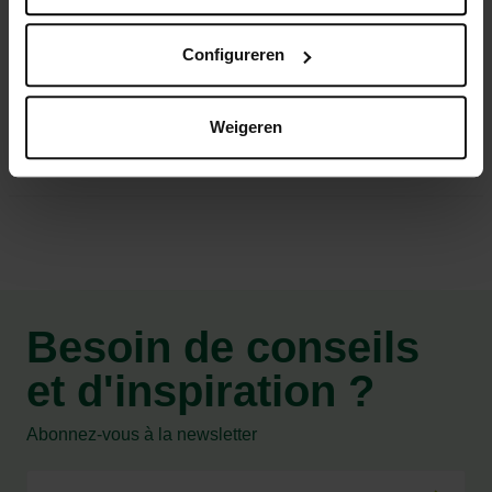
La mort survient quelques jours après la consommation
de l’appât, sans éveiller méfiance des rongeurs vis-à-vis
Configureren
de l’appât.
Weigeren
Caractéristiques
Besoin de conseils
et d'inspiration ?
Abonnez-vous à la newsletter