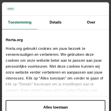
Description
Brodilux Grain est un appât prêt à l'emploi attrayant à base
Toestemming
Details
Over
de Brodifacoum contre les souris et les rats. Il est composé
de blé traité avec la technologie SAT (Special Absorption
Technology), qui permet la distribution homogène de
Horta.org
l'ingrédient actif sur les surfaces intérieures et extérieures du
Horta.org gebruikt cookies om jouw bezoek te
grain. Déjà mortel après ingestion d'une portion. La mort
vereenvoudigen en verbeteren. We gebruiken deze
survient quelques jours après la consommation de l’appât,
cookies om onze website beter aan te passen aan jouw
sans éveiller méfiance des rongeurs vis-à-vis de l’appât.
persoonlijke voorkeuren. Met deze cookies kunnen wij
Convient pour une utilisation dans et autour des bâtiments.
onze website verder verbeteren en aanpassen aan jouw
interesses. Klik op “Alles toestaan" om verder te gaan of
Appât prêt à l'emploi
klik op "Details" bovenaan om je instellingen aan te
passen. Meer weten? Lees onze
Cookie Policy
voor
Il est composé de blé traité avec la technologie SAT
meer informatie.
Contre les souris et les rats
Déjà mortel après ingestion d'une portion
Alles toestaan