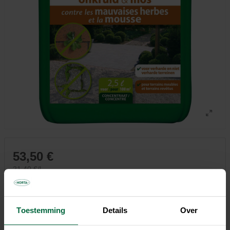
53,50 €
21,40 €/l
Tous les magasins n'ont pas la même gamme
Toestemming
Details
Over