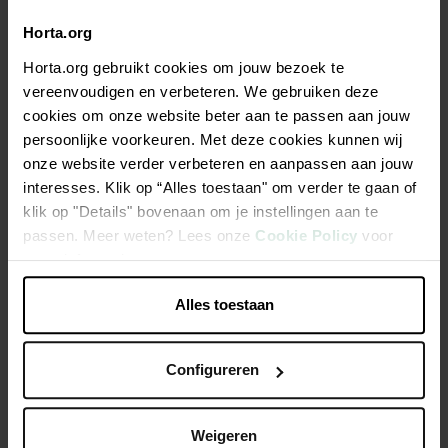
Horta.org
Description
Horta.org gebruikt cookies om jouw bezoek te
vereenvoudigen en verbeteren. We gebruiken deze
Herbicide foliaire de contact pour détruire les mauvaises
cookies om onze website beter aan te passen aan jouw
herbes annuelles et la mousse par traitement localisé.
persoonlijke voorkeuren. Met deze cookies kunnen wij
onze website verder verbeteren en aanpassen aan jouw
interesses. Klik op “Alles toestaan" om verder te gaan of
Pour terrains meubles et terrains revêtus
klik op "Details" bovenaan om je instellingen aan te
A base de matières actives naturellement présentes
passen. Meer weten? Lees onze
Cookie Policy
voor
Prêt à l'emploi
meer informatie.
Alles toestaan
Caractéristiques
Configureren
Weigeren