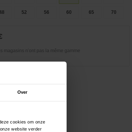
Vêtements et chaussures
Oiseaux et autres habitants du
48
52
56
60
65
70
jardin
€
es magasins n'ont pas la même gamme
Over
 deze cookies om onze
 onze website verder