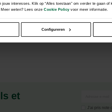
jouw interesses. Klik op “Alles toestaan" om verder te gaan of 
en. Meer weten? Lees onze
Cookie Policy
voor meer informatie.
cosy et tendance avec le pull Cable Sweater Cosy de 51 Degree
est un véritable must-have.
Votre animal sera toujours élégant et 
oulé.
Configureren
ls et
J'ai pris note