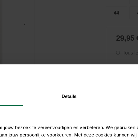
Soin et hygiène
Piscines
Entretien
Aquariums
Filtres & pompes
Filtres & pompes
44
Accessoires utiles
Détente
29,95 
Tous l
Details
om jouw bezoek te vereenvoudigen en verbeteren. We gebruiken
 aan jouw persoonlijke voorkeuren. Met deze cookies kunnen wij