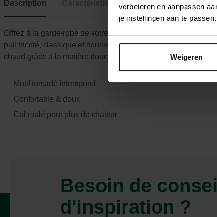
Description
Caractéristiques
verbeteren en aanpassen aan 
je instellingen aan te pass
Offrez à la garde-robe de votre fidèle compagnon une touche 
pull tricoté, classique et douillet, au motif torsadé intemporel 
chaud grâce à la matière douce et confortable ainsi qu’au col r
Weigeren
Motif torsadé intemporel
Confortable & doux
Col roulé pour plus de chaleur
Besoin de consei
d'inspiration ?