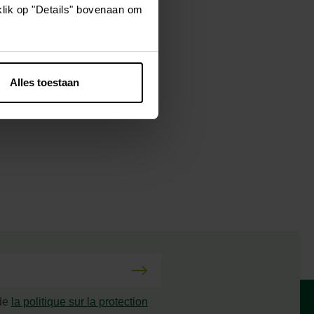
klik op "Details" bovenaan om
s North !
Ce
restera bien au
Alles toestaan
 de
la politique sur la protection