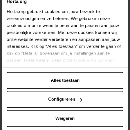
Horta.org
Description
Horta.org gebruikt cookies om jouw bezoek te
vereenvoudigen en verbeteren. We gebruiken deze
Cassette de fil gt-f8 v gt845/850 pour coupe bordure gt840 et
cookies om onze website beter aan te passen aan jouw
gt 850 (jusque l'année 2012)
persoonlijke voorkeuren. Met deze cookies kunnen wij
onze website verder verbeteren en aanpassen aan jouw
interesses. Klik op “Alles toestaan" om verder te gaan of
Longueur de fil 2 x 6 mètres
klik op "Details" bovenaan om je instellingen aan te
Diamètre du fil 1,6 mm
passen. Meer weten? Lees onze
Cookie Policy
voor
meer informatie.
Caractéristiques
Alles toestaan
Configureren
Weigeren