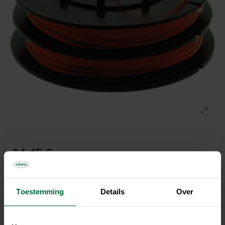
14,45 €
Tous les magasins n'ont pas la même gamme
Toestemming
Details
Over