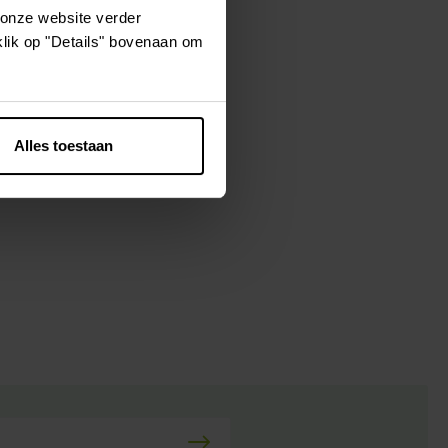
 onze website verder
klik op "Details" bovenaan om
utritionnistes
lk. Et en plus
rien que pour
Alles toestaan