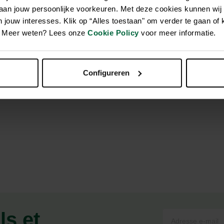
 aan jouw persoonlijke voorkeuren. Met deze cookies kunnen wij
jouw interesses. Klik op “Alles toestaan" om verder te gaan of 
en. Meer weten? Lees onze
Cookie Policy
voor meer informatie.
t conçu pour le bien-être des chats. Il a été développé par nos n
aciliter la digestion. Les chats adorent le goût de Whiskas Cat Mi
ium et aux vitamines qu'il contient. Whiskas Cat Mlik-Le bon lait 
Configureren
ls et