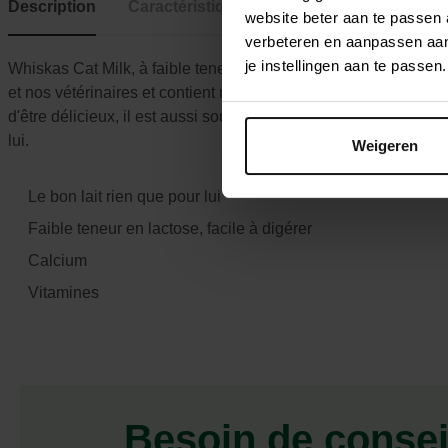
Description
Caractéristiques
website beter aan te passen
verbeteren en aanpassen aan 
je instellingen aan te pass
Whiskas Cat Milk, à faible teneur en lactose, a été spécialemen
et nos vétérinaires et contient moins de 0.2% de lactose pour f
d'être délicieux, il est aussi source de bien-être grâce au calc
lui.
Weigeren
Le bon lait rien que pour lui
Faible teneur en lactose, facile à digérer
Calcium
Vitamines
Besoin de consei