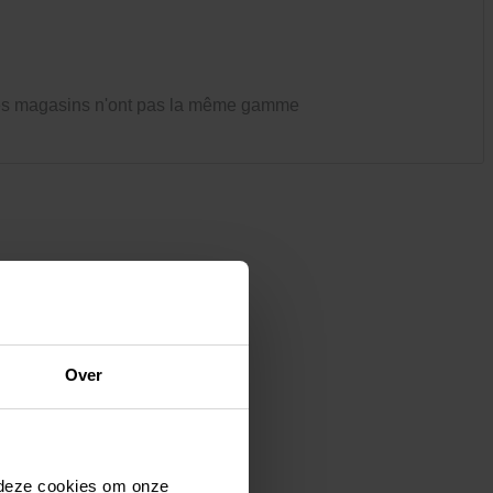
Vêtements et chaussures
Oiseaux et autres habitants du
jardin
es magasins n'ont pas la même gamme
Over
 deze cookies om onze