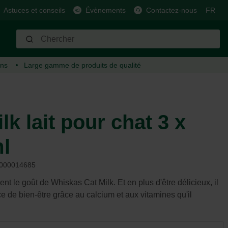
Astuces et conseils
Évènements
Contactez-nous
FR
ins
Large gamme
de produits de qualité
Arrosage
Cheval
Carburant
Barbecue
Moutons, chèvres, cerfs et
cochons
Tuyaux et arroseurs
Alimentation et récompense
Pellets de bois
Barbecues au charbon de bois
Alimentation et récompense
Connecteurs et raccords
Soin et hygiène
Barbecues à gaz
lk lait pour chat 3 x
Soin et hygiène
Pompes
Matériau étable
Barbecues électriques
Matériau étable
Systèmes intelligents
Accessoires utiles
Plancha
l
Accessoires utiles
Tonneaux de pluie
Clôture
Carburant
Clôture
Arrosoirs
Équipement
Aromatisant
000014685
Accessoires
Entretien
nt le goût de Whiskas Cat Milk. Et en plus d'être délicieux, il
ce de bien-être grâce au calcium et aux vitamines qu'il
Autres
Lutte contre les parasites