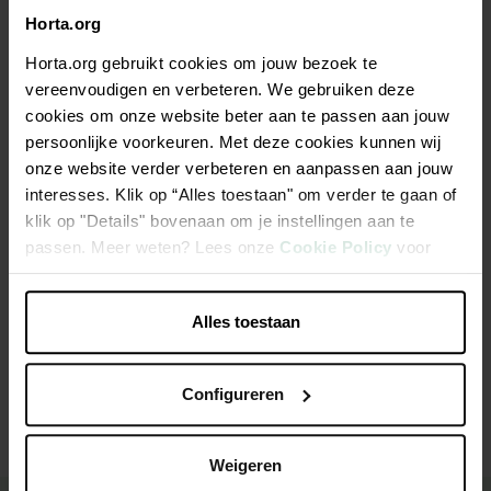
37,50 €/kg
Horta.org
Tous les magasins n'ont pas la même gamme
Horta.org gebruikt cookies om jouw bezoek te
vereenvoudigen en verbeteren. We gebruiken deze
cookies om onze website beter aan te passen aan jouw
persoonlijke voorkeuren. Met deze cookies kunnen wij
onze website verder verbeteren en aanpassen aan jouw
interesses. Klik op “Alles toestaan" om verder te gaan of
Description
klik op "Details" bovenaan om je instellingen aan te
passen. Meer weten? Lees onze
Cookie Policy
voor
Chat Sandwich Salmon 80 g
meer informatie.
Alles toestaan
Caractéristiques
Configureren
Weigeren