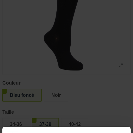
Couleur
Bleu foncé
Noir
Taille
34-36
37-39
40-42