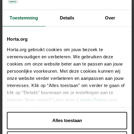
6,70 €
Toestemming
Details
Over
Tous les magasins n'ont pas la même gamme
Horta.org
Horta.org gebruikt cookies om jouw bezoek te
vereenvoudigen en verbeteren. We gebruiken deze
cookies om onze website beter aan te passen aan jouw
Description
persoonlijke voorkeuren. Met deze cookies kunnen wij
onze website verder verbeteren en aanpassen aan jouw
Chaussettes Grado nightblue, T.37-39.
interesses. Klik op “Alles toestaan" om verder te gaan of
klik op "Details" bovenaan om je instellingen aan te
passen. Meer weten? Lees onze
Cookie Policy
voor
Tricot fin mais soutenant la tige pour un confort optimal
meer informatie.
dans les bottes
Forme bien ajustée qui assure un maintien ferme sans
Alles toestaan
serrer