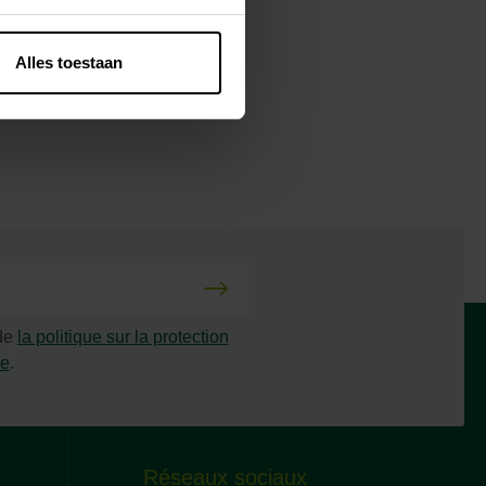
Alles toestaan
ent sans cesse
ement semer à
 de
la politique sur la protection
ée
.
Réseaux sociaux