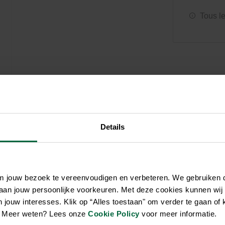
Soin et hygiène
Piscines
Entretien
Aquariums
Tous l
Filtres & pompes
Filtres & pompes
Accessoires utiles
Détente
Details
om jouw bezoek te vereenvoudigen en verbeteren. We gebruiken
 aan jouw persoonlijke voorkeuren. Met deze cookies kunnen wij
jouw interesses. Klik op “Alles toestaan" om verder te gaan of 
en. Meer weten? Lees onze
Cookie Policy
voor meer informatie.