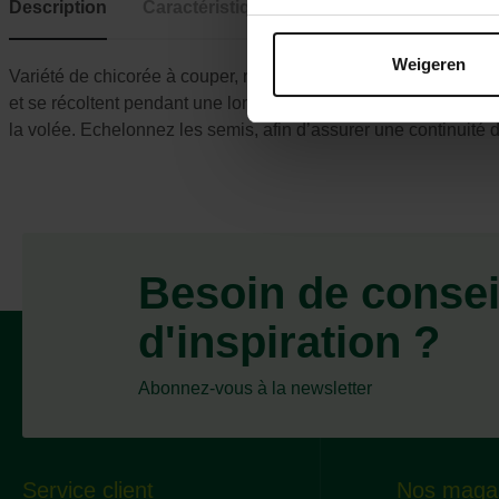
Description
Caractéristiques
Weigeren
Variété de chicorée à couper, ne pommant pas. Feuillage vert tr
et se récoltent pendant une longue période. Semez de mars à 
la volée. Echelonnez les semis, afin d’assurer une continuité 
Besoin de consei
d'inspiration ?
Abonnez-vous à la newsletter
Service client
Nos maga