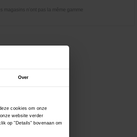
Vêtements et chaussures
es magasins n'ont pas la même gamme
Oiseaux et autres habitants du
jardin
Over
 deze cookies om onze
 onze website verder
klik op "Details" bovenaan om