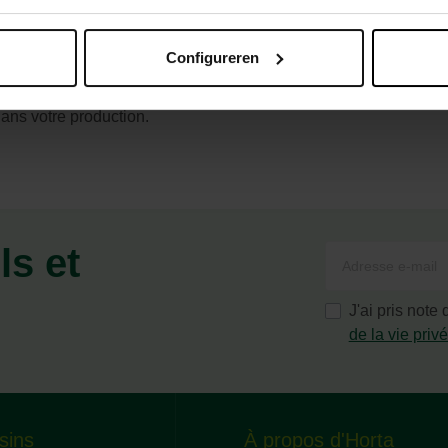
Configureren
ès pâle tirant sur le jaune, tendre. Les feuilles frisées repouss
août en pleine terre, en rangs distants de 15 cm. On peut égal
dans votre production.
ls et
J'ai pris note
de la vie priv
sins
À propos d'Horta