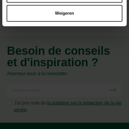
Weigeren
Besoin de conseils
et d'inspiration ?
Abonnez-vous à la newsletter
J'ai pris note de
la politique sur la protection de la vie
privée
.