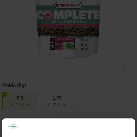
Poids (kg)
0.5
1.75
11,70 €/kg
8,95 €/kg
5,85 €