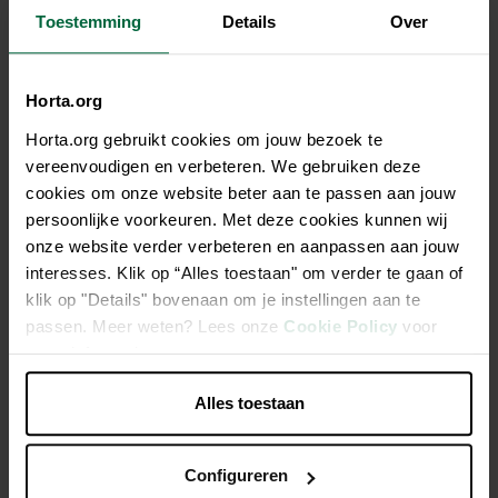
Toestemming
Details
Over
Tous les magasins n'ont pas la même gamme
Horta.org
Horta.org gebruikt cookies om jouw bezoek te
vereenvoudigen en verbeteren. We gebruiken deze
Description
cookies om onze website beter aan te passen aan jouw
persoonlijke voorkeuren. Met deze cookies kunnen wij
Croquettes riches en fibres pour chinchillas et dègues
onze website verder verbeteren en aanpassen aan jouw
interesses. Klik op “Alles toestaan" om verder te gaan of
All-in-one - évite tout comportement alimentaire sélectif
klik op "Details" bovenaan om je instellingen aan te
Sans sucre ajouté. Avec des graines de lin (oméga-3),
passen. Meer weten? Lees onze
Cookie Policy
voor
idéal pour un bon pelage
meer informatie.
Des fibres longues e.a. du foin timothy et du foin alfalfa,
Alles toestaan
idéal pour les dents
Configureren
Caractéristiques