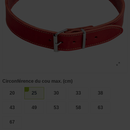
Circonférence du cou max. (cm)
20
25
30
33
38
43
49
53
58
63
67