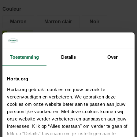
Couleur
Marron
Marron clair
Noir
Rouge
Toestemming
Details
Over
14,45 €
Tous les magasins n'ont pas la même gamme
Horta.org
Horta.org gebruikt cookies om jouw bezoek te
vereenvoudigen en verbeteren. We gebruiken deze
cookies om onze website beter aan te passen aan jouw
persoonlijke voorkeuren. Met deze cookies kunnen wij
Description
onze website verder verbeteren en aanpassen aan jouw
interesses. Klik op “Alles toestaan" om verder te gaan of
Le collier Jack and Vanilla Timeless en cuir gras est un
klik op "Details" bovenaan om je instellingen aan te