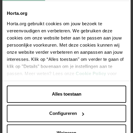
Horta.org
Horta.org gebruikt cookies om jouw bezoek te
Description
vereenvoudigen en verbeteren. We gebruiken deze
cookies om onze website beter aan te passen aan jouw
Convient pour la jardinière Barcelona. Ensemble, ils
persoonlijke voorkeuren. Met deze cookies kunnen wij
embellissent votre balcon ou votre mur.
onze website verder verbeteren en aanpassen aan jouw
interesses. Klik op “Alles toestaan" om verder te gaan of
Fabriqué avec des matériaux recyclés
klik op "Details" bovenaan om je instellingen aan te
S'adapte à tous les balcons
passen. Meer weten? Lees onze
Cookie Policy
voor
meer informatie.
Facile à accrocher
Alles toestaan
Caractéristiques
Configureren
Weigeren