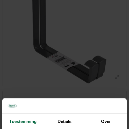
12,95 €
Tous les magasins n'ont pas la même gamme
Toestemming
Details
Over