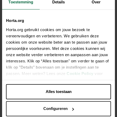
Toestemming
Details
Over
Horta.org
Description
Horta.org gebruikt cookies om jouw bezoek te
vereenvoudigen en verbeteren. We gebruiken deze
Mélange complet enrichi pour lapins (nains) adultes
cookies om onze website beter aan te passen aan jouw
persoonlijke voorkeuren. Met deze cookies kunnen wij
onze website verder verbeteren en aanpassen aan jouw
Un beau mélange très varié: fibres, herbes, légumes et
interesses. Klik op “Alles toestaan" om verder te gaan of
fruits
klik op "Details" bovenaan om je instellingen aan te
Enrichi de tous les nutriments nécessaires pour une
passen. Meer weten? Lees onze
Cookie Policy
voor
condition optimale
meer informatie.
Aliment appétissant, riche en fibres, pour une bonne
ingestion et digestion; sans granulés pressés
Alles toestaan
Configureren
Caractéristiques