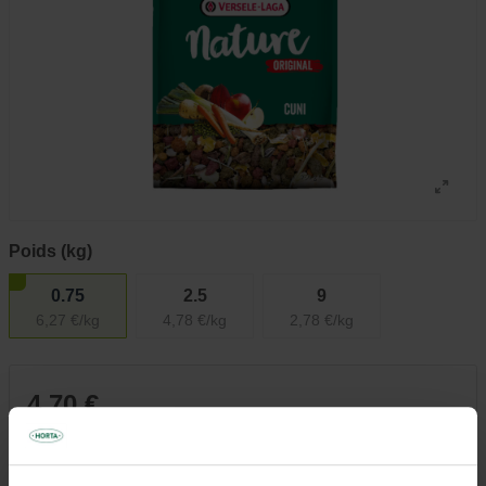
Poids (kg)
0.75
2.5
9
6,27 €/kg
4,78 €/kg
2,78 €/kg
4,70 €
Tous les magasins n'ont pas la même gamme