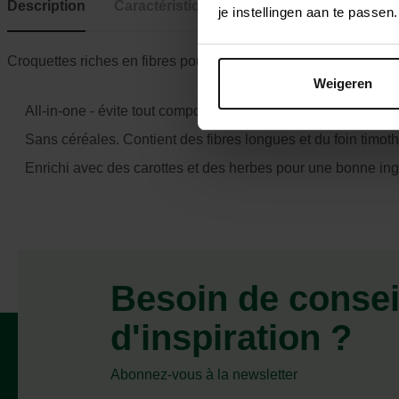
Description
Caractéristiques
je instellingen aan te pass
Croquettes riches en fibres pour lapins (nains) adultes
Weigeren
All-in-one - évite tout comportement alimentaire sélectif
Sans céréales. Contient des fibres longues et du foin timoth
Enrichi avec des carottes et des herbes pour une bonne ing
Besoin de consei
d'inspiration ?
Abonnez-vous à la newsletter