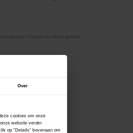
Vêtements et chaussures
Oiseaux et autres habitants du
jardin
es magasins n'ont pas la même gamme
Over
 deze cookies om onze
 onze website verder
klik op "Details" bovenaan om