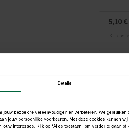
Soin et hygiène
Piscines
Entretien
Aquariums
Filtres & pompes
Filtres & pompes
Accessoires utiles
Détente
5,10 €
Tous l
Details
om jouw bezoek te vereenvoudigen en verbeteren. We gebruiken
 aan jouw persoonlijke voorkeuren. Met deze cookies kunnen wij
jouw interesses. Klik op “Alles toestaan" om verder te gaan of 