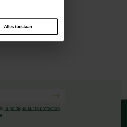
Alles toestaan
 de
la politique sur la protection
ée
.