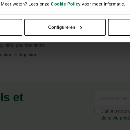
en. Meer weten? Lees onze
Cookie Policy
voor meer informatie.
Configureren
y, idéal pour les dents
estion et digestion
ls et
J'ai pris note
de la vie priv