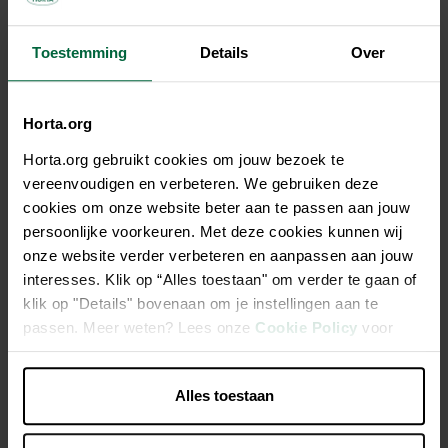
6,10 €
Toestemming
Details
Over
Tous les magasins n'ont pas la même gamme
Horta.org
Horta.org gebruikt cookies om jouw bezoek te
vereenvoudigen en verbeteren. We gebruiken deze
cookies om onze website beter aan te passen aan jouw
Description
persoonlijke voorkeuren. Met deze cookies kunnen wij
onze website verder verbeteren en aanpassen aan jouw
Granulé équilibré et riche en fibres, avec un coccidiostatique
interesses. Klik op “Alles toestaan" om verder te gaan of
klik op "Details" bovenaan om je instellingen aan te
Aliment de base pour lapins, équilibré et riche en fibres
passen. Meer weten? Lees onze
Cookie Policy
voor
meer informatie.
Matières premières 100% naturelles mais avec un
coccidiostatique
Alles toestaan
Idéal pour les lapins sevrés et pour les lapins adultes de
races petites et moyennes