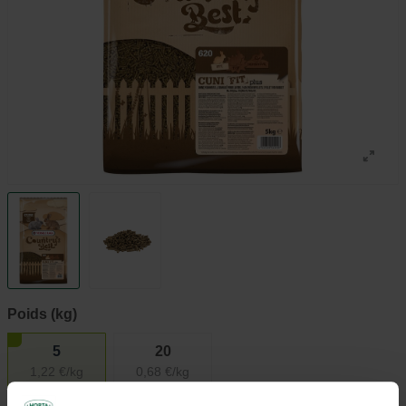
Poids (kg)
5
20
1,22 €/kg
0,68 €/kg