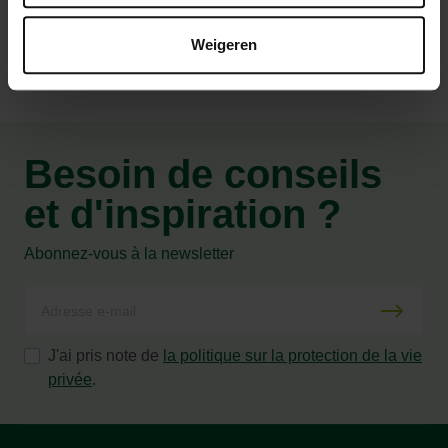
Weigeren
Besoin de conseils
et d'inspiration ?
Abonnez-vous à la newsletter
J'ai pris note de
la politique sur la protection de la vie
privée
.