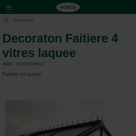
Jardin
Potager
Serre
Decoraton Faitiere 4
vitres laquee
ACD
HQ000036647
Faitiere 04 laquee