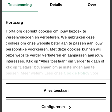
Tous les magasins n'ont pas la même gamme
Toestemming
Details
Over
Horta.org
Horta.org gebruikt cookies om jouw bezoek te
Description
vereenvoudigen en verbeteren. We gebruiken deze
cookies om onze website beter aan te passen aan jouw
Faitiere 04 laquee
persoonlijke voorkeuren. Met deze cookies kunnen wij
onze website verder verbeteren en aanpassen aan jouw
Aluminium
interesses. Klik op “Alles toestaan" om verder te gaan of
klik op "Details" bovenaan om je instellingen aan te
Couleur aluminium
passen. Meer weten? Lees onze
Cookie Policy
voor
Personnalisation
meer informatie.
Accessoire
Alles toestaan
Accessoire
Configureren
Caractéristiques