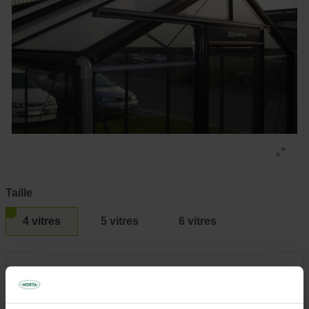
Taille
4 vitres
5 vitres
6 vitres
209,00 €