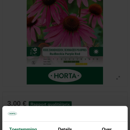
3,00 €
Rapport qualité/prix
Tous les magasins n'ont pas la même gamme
Toestemming
Details
Over