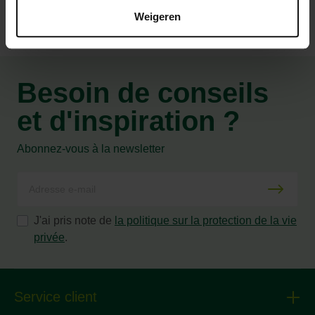
Weigeren
Besoin de conseils
et d'inspiration ?
Abonnez-vous à la newsletter
J'ai pris note de
la politique sur la protection de la vie
privée
.
Service client