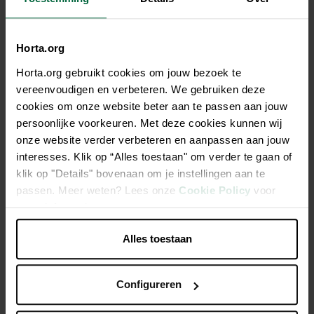
Horta.org
Description
Horta.org gebruikt cookies om jouw bezoek te
vereenvoudigen en verbeteren. We gebruiken deze
Plante mellifère qui fait merveille dans les massifs et dans
cookies om onze website beter aan te passen aan jouw
les bouquets de fleurs fraiches ou séchées. Semer en
persoonlijke voorkeuren. Met deze cookies kunnen wij
pépinière d'avril à juillet, puis mettre les plants en place, en
onze website verder verbeteren en aanpassen aan jouw
octobre-novembre, en respectant une distance de 30 cm
interesses. Klik op “Alles toestaan" om verder te gaan of
entre chaque. Fleurit de juillet à septembre, l'année suivant
klik op "Details" bovenaan om je instellingen aan te
le semis. Supprimer les fleurs fanées au fur et à mesure
passen. Meer weten? Lees onze
Cookie Policy
voor
qu'elles sèchent pour favoriser l'apparition de nouvelles
meer informatie.
fleurs.
Alles toestaan
Caractéristiques
Configureren