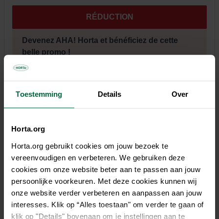
RÉDUCTION
Devenez AHA! Horta et bénéficiez de cette
belle promo !
Tous les magasins n'ont pas la même gamme
Toestemming
Details
Over
Horta.org
Horta.org gebruikt cookies om jouw bezoek te
Description
vereenvoudigen en verbeteren. We gebruiken deze
cookies om onze website beter aan te passen aan jouw
L'écorce d'ornement Horta est une écorce de qualité
persoonlijke voorkeuren. Met deze cookies kunnen wij
d'origine méditerranéenne, issue du Pinus Maritima. Cette
onze website verder verbeteren en aanpassen aan jouw
écorce dure a été triée, calibrée et débarrassée des fibres.
interesses. Klik op “Alles toestaan" om verder te gaan of
L'écorce d'ornement Horta se caractérise par sa couleur
klik op "Details" bovenaan om je instellingen aan te
rouge-brun et sa très longue durée de vie. L'écorce