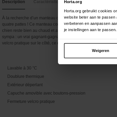
Horta.org
Description
Caractéristiques
Horta.org gebruikt cookies 
website beter aan te passen
À la recherche d’un manteau d’hiver au motif original et amus
verbeteren en aanpassen aan 
quatre pattes ! Ce manteau confortable avec motif à carreaux d
je instellingen aan te pass
chien reste bien au chaud et au sec pendant les promenades par 
sympa : un vrai gagnant-gagnant ! Le manteau est également 
velcro pratique sur le côté, ce qui le rend facile à enfiler et à e
Weigeren
Lavable à 30 °C
Doublure thermique
Extérieur déperlant
Capuche amovible avec boutons-pression
Fermeture velcro pratique