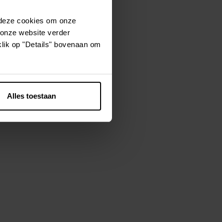
 deze cookies om onze
 onze website verder
tre compagnon à
klik op "Details" bovenaan om
in que votre
 un look super
 fermeture
Alles toestaan