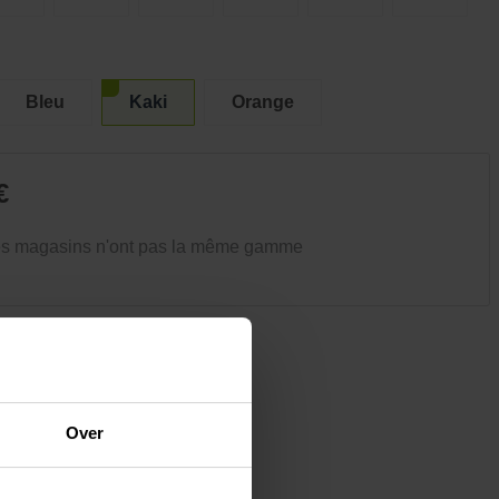
Vêtements et chaussures
Oiseaux et autres habitants du
jardin
Bleu
Kaki
Orange
€
es magasins n'ont pas la même gamme
Over