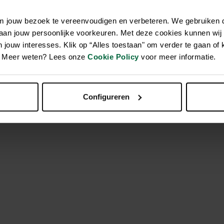
om jouw bezoek te vereenvoudigen en verbeteren. We gebruiken
 aan jouw persoonlijke voorkeuren. Met deze cookies kunnen wij
ant ? Alors, l’Edge Coat de 51 Degrees North est idéal pour vo
jouw interesses. Klik op “Alles toestaan" om verder te gaan of 
ispose d’une doublure thermique et d’un extérieur déperlant, af
en. Meer weten? Lees onze
Cookie Policy
voor meer informatie.
temps froid ou les jeux sous la pluie et la neige. En plus, il a
équipé d’une capuche amovible avec boutons-pression et d’une
nlever.
Configureren