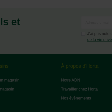
ls et
J'ai pris note
de la vie priv
sins
À propos d'Horta
un magasin
Notre ADN
 magasin
Travailler chez Horta
Nos évènements