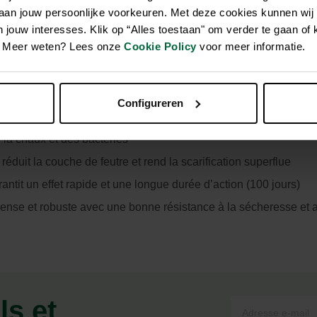
 aan jouw persoonlijke voorkeuren. Met deze cookies kunnen wij
jouw interesses. Klik op “Alles toestaan" om verder te gaan of 
en. Meer weten? Lees onze
Cookie Policy
voor meer informatie.
haux et des bactéries. Cet engrais possède une action indirect
perflue. La combinaison de composants minéraux et organiques ga
levée en potassium permet d’obtenir un gazon dense et robuste 
Configureren
la chaux et des bactéries
éduit la couche de feutre et rend la scarification superflue
it un effet rapide et une longue durée d’action (100 jours)
ense et robuste avec une bonne résistance à la sécheresse et a
ls et