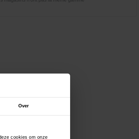
Vêtements et chaussures
Oiseaux et autres habitants du
jardin
Over
 deze cookies om onze