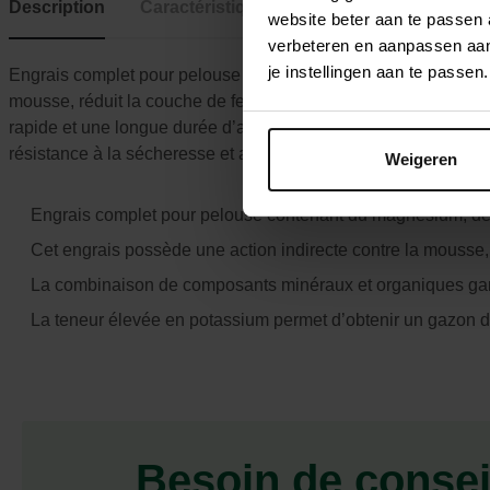
Description
Caractéristiques
website beter aan te passen
verbeteren en aanpassen aan 
je instellingen aan te pass
Engrais complet pour pelouse contenant du magnésium, de la c
mousse, réduit la couche de feutre et rend la scarification su
rapide et une longue durée d’action (100 jours). La teneur é
résistance à la sécheresse et au piétinement.
Weigeren
Engrais complet pour pelouse contenant du magnésium, de 
Cet engrais possède une action indirecte contre la mousse, r
La combinaison de composants minéraux et organiques garant
La teneur élevée en potassium permet d’obtenir un gazon d
Besoin de consei