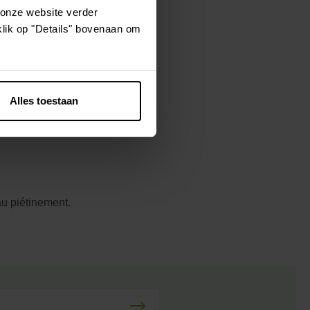
 onze website verder
klik op "Details" bovenaan om
e contre la
rantit un effet
avec une bonne
Alles toestaan
u piétinement.