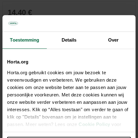
14,40 €
Tous les magasins n'ont pas la même gamme
Toestemming
Details
Over
Horta.org
Description
Horta.org gebruikt cookies om jouw bezoek te
vereenvoudigen en verbeteren. We gebruiken deze
Fumure complète et 100 % organique, renforcée en
cookies om onze website beter aan te passen aan jouw
potassium pour des fruits, légumes et plantes aromatiques
persoonlijke voorkeuren. Met deze cookies kunnen wij
fermes, sains et savoureux. Contient des micro-organismes
onze website verder verbeteren en aanpassen aan jouw
pour une stimulation de la vie du sol, une meilleure
interesses. Klik op “Alles toestaan" om verder te gaan of
assimilation des éléments nutritifs, une surface racinaire plus
klik op "Details" bovenaan om je instellingen aan te
grande et une croissance optimale des plantes. Utilisable en
passen. Meer weten? Lees onze
Cookie Policy
voor
jardinage biologique.
meer informatie.