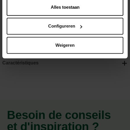
Fruits, légumes et plantes aromatiques fermes, sains et
Alles toestaan
savoureux
Contient des micro-organismes (Naturapy inside)
Configureren
Utilisable en jardinage biologique
Engrais 100% organique
Weigeren
Caractéristiques
Besoin de conseils
et d'inspiration ?