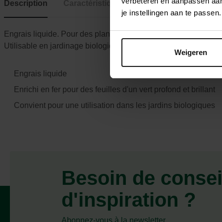
verbeteren en aanpassen aan 
Description
Caractéristiques
je instellingen aan te pass
Engrais liquide. Pour des plantes vigoureuses offrant une florai
Utilisable en jardinage biologique.
Weigeren
Engrais liquide
Enrichi en fer pour des feuilles d'un vert profond et brillant
Convient pour une utilisation dans les jardins biologiques
Besoin de consei
d'inspiration ?
Abonnez-vous à la newsletter