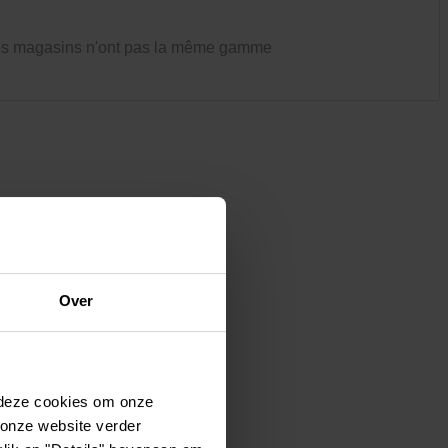
Vêtements et chaussures
Oiseaux et autres habitants du
es magasins n'ont pas la même gamme
jardin
Over
 deze cookies om onze
 onze website verder