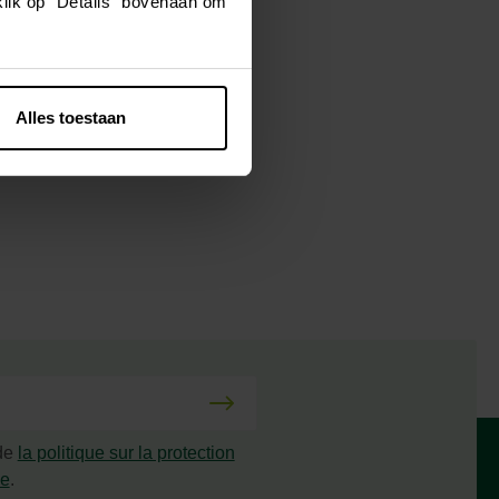
klik op "Details" bovenaan om
ert foncé.
Alles toestaan
 de
la politique sur la protection
ée
.