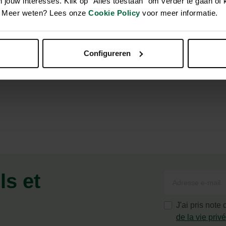
jouw interesses. Klik op “Alles toestaan" om verder te gaan of 
en. Meer weten? Lees onze
Cookie Policy
voor meer informatie.
son abondante. Enrichi en fer pour des feuilles brillantes d’un v
Configureren
ls et
J'ai pris note
de la vie priv