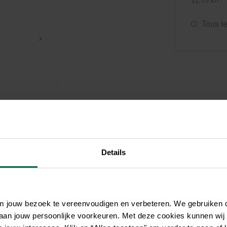
11,75 €/l
Soin et hygiène
Piscines
Entretien
Aquariums
Filtres & pompes
Filtres & pompes
Tous l
Accessoires utiles
Détente
Details
om jouw bezoek te vereenvoudigen en verbeteren. We gebruiken
 aan jouw persoonlijke voorkeuren. Met deze cookies kunnen wij