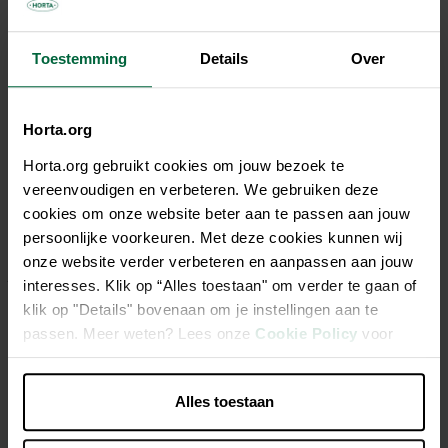
Tous les magasins n'ont pas la même gamme
Toestemming
Details
Over
Horta.org
Description
Horta.org gebruikt cookies om jouw bezoek te
vereenvoudigen en verbeteren. We gebruiken deze
Les éléments nutritifs organiques et les oligo-éléments
cookies om onze website beter aan te passen aan jouw
permettent d'obtenir des racines saines et robustes et une
persoonlijke voorkeuren. Met deze cookies kunnen wij
longue floraison aux couleurs éclatantes. Utilisable en
onze website verder verbeteren en aanpassen aan jouw
jardinage biologique.
interesses. Klik op “Alles toestaan" om verder te gaan of
klik op "Details" bovenaan om je instellingen aan te
Engrais liquide
passen. Meer weten? Lees onze
Cookie Policy
voor
meer informatie.
Pour une floraison longue et des fleurs aux couleurs
éclatantes
Alles toestaan
Permet d’obtenir des racines saines et vigoureuses