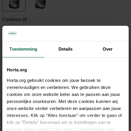
Contenu (l)
2.5
Toestemming
Details
Over
9,40 €
Tous les magasins n'ont pas la même gamme
Horta.org
Horta.org gebruikt cookies om jouw bezoek te
vereenvoudigen en verbeteren. We gebruiken deze
cookies om onze website beter aan te passen aan jouw
persoonlijke voorkeuren. Met deze cookies kunnen wij
Description
onze website verder verbeteren en aanpassen aan jouw
interesses. Klik op “Alles toestaan" om verder te gaan of
klik op "Details" bovenaan om je instellingen aan te
Les éléments nutritifs organiques et les oligo-éléments
passen. Meer weten? Lees onze
Cookie Policy
voor
permettent d'obtenir de belles plantes vigoureuses avec un