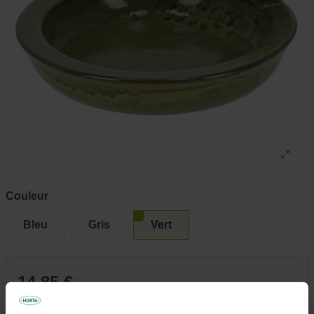
Couleur
Bleu
Gris
Vert
14,85 €