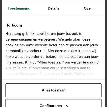
Tous les magasins n'ont pas la même gamme
Toestemming
Details
Over
Horta.org
Description
Horta.org gebruikt cookies om jouw bezoek te
vereenvoudigen en verbeteren. We gebruiken deze
Ce bain d'oiseaux rond tendance offre aux oiseaux un
cookies om onze website beter aan te passen aan jouw
double plaisir. Le bain leur fournit à la fois un point d'eau
persoonlijke voorkeuren. Met deze cookies kunnen wij
pour boire et un lieu de baignade. Placez le bain dans un
onze website verder verbeteren en aanpassen aan jouw
endroit facilement visible. Changez l'eau régulièrement, puis
interesses. Klik op “Alles toestaan" om verder te gaan of
nettoyez le bain.
klik op "Details" bovenaan om je instellingen aan te
passen. Meer weten? Lees onze
Cookie Policy
voor
meer informatie.
En vert
Double plaisir ; un endroit pour boire et se baigner
Alles toestaan
En céramique
Configureren