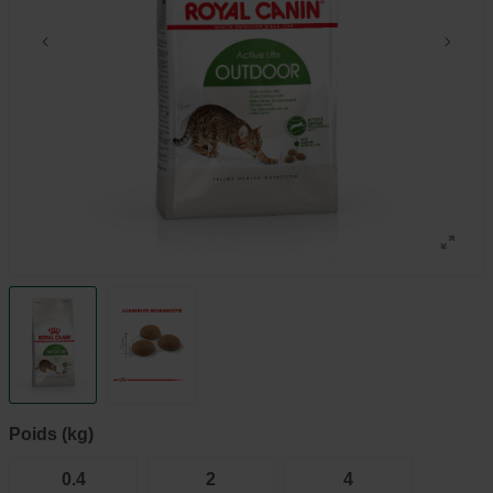
Poids (kg)
0.4
2
4