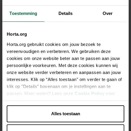
Toestemming
Details
Over
Description
FMC-50 est actif contre les mycoses et les points blancs. Les
Horta.org
mycoses sont visibles à l'oeil nu sous la forme de tampons
Horta.org gebruikt cookies om jouw bezoek te
cotonneux blancs ou même verts. On reconnaît les points
vereenvoudigen en verbeteren. We gebruiken deze
blancs aux petits points blancs sur la peau que lon peut
cookies om onze website beter aan te passen aan jouw
facilement comparer aux cristaux de sel.
persoonlijke voorkeuren. Met deze cookies kunnen wij
onze website verder verbeteren en aanpassen aan jouw
Contenu : 2500ml suffisent pour traiter 62500 litres d'eau
interesses. Klik op “Alles toestaan" om verder te gaan of
de bassin.
klik op "Details" bovenaan om je instellingen aan te
Basé sur 40 ans d'expérience et de recherches, Colombo
passen. Meer weten? Lees onze
Cookie Policy
voor
propose les médicaments les plus efficaces pour le
meer informatie.
traitement des maladies des poissons.
Alles toestaan
Contenu : 2500ml suffisent pour traiter 62500 litres d'eau
de bassin.