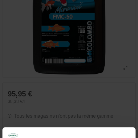
95,95 €
38,38 €/l
Tous les magasins n'ont pas la même gamme